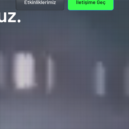
Etkinliklerimiz
İletişime Geç
uz.