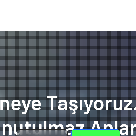
tlerimiz
Projelerimiz
Süreç
Hakkımızda
LET
US
neye Taşıyoruz
 Unutulmaz Anla